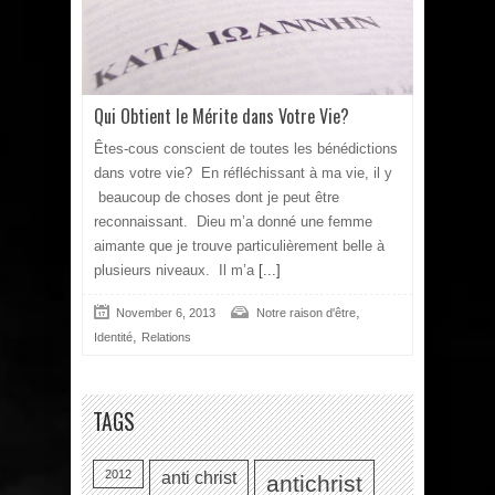
Qui Obtient le Mérite dans Votre Vie?
Êtes-cous conscient de toutes les bénédictions
dans votre vie? En réfléchissant à ma vie, il y
beaucoup de choses dont je peut être
reconnaissant. Dieu m’a donné une femme
aimante que je trouve particulièrement belle à
plusieurs niveaux. Il m’a
[...]
,
November 6, 2013
Notre raison d'être
,
Identité
Relations
TAGS
2012
anti christ
antichrist