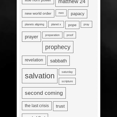
little horn power
matthew 24
nwo
new world order
papacy
planets aligning
planet x
pray
pope
preparation
proof
prayer
prophecy
revelation
sabbath
saturday
salvation
scripture
second coming
the last crisis
trust