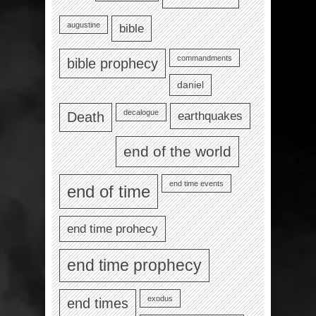
augustine
bible
commandments
bible prophecy
daniel
decalogue
earthquakes
Death
end of the world
end time events
end of time
end time prohecy
end time prophecy
exodus
end times