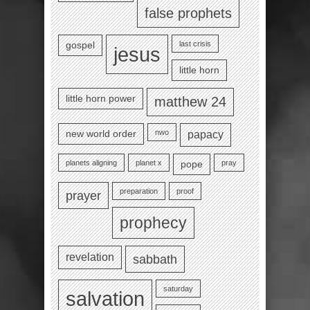
false prophets
last crisis
gospel
jesus
little horn
little horn power
matthew 24
nwo
new world order
papacy
planets aligning
planet x
pray
pope
preparation
proof
prayer
prophecy
revelation
sabbath
saturday
salvation