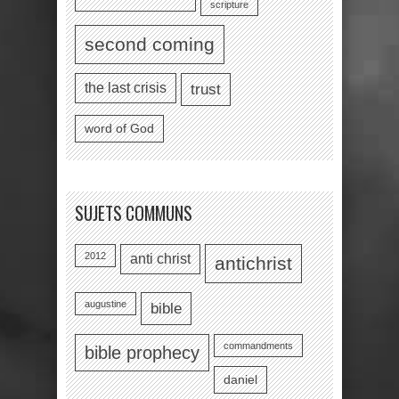
scripture
second coming
the last crisis
trust
word of God
SUJETS COMMUNS
2012
anti christ
antichrist
augustine
bible
commandments
bible prophecy
daniel