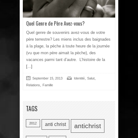
Quel Genre de Père Avez-vous?
Quel genre de souvenirs avez-vous de votre
père terrestre? Les miens inclus des baignades
à la plage, la pèche à toute heure de la journée
(vu que mon père aimait la pèche), des
vacances parmi tant d’autre. L’histoire de la
[...]
,
,
September 15, 2013
Identité
Salut
,
Relations
Famille
TAGS
2012
anti christ
antichrist