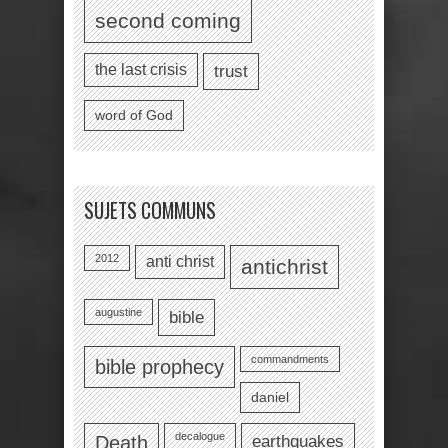
second coming
the last crisis
trust
word of God
SUJETS COMMUNS
2012
anti christ
antichrist
augustine
bible
commandments
bible prophecy
daniel
decalogue
earthquakes
Death