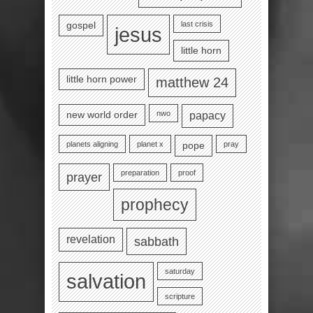
last crisis
gospel
jesus
little horn
little horn power
matthew 24
nwo
new world order
papacy
planets aligning
planet x
pray
pope
preparation
proof
prayer
prophecy
revelation
sabbath
saturday
salvation
scripture