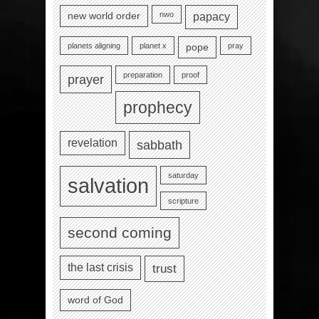
nwo
new world order
papacy
planets aligning
planet x
pray
pope
preparation
proof
prayer
prophecy
revelation
sabbath
saturday
salvation
scripture
second coming
the last crisis
trust
word of God