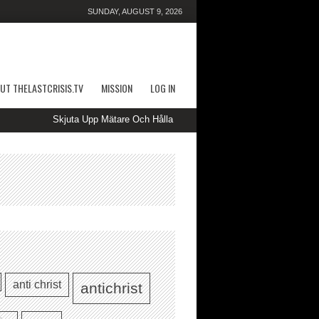
SUNDAY, AUGUST 9, 2026
UT THELASTCRISIS.TV
MISSION
LOG IN
Skjuta Upp Mätare Och Hålla Ut Kasino — SE Spin to Win kimcasino1
anti christ
antichrist