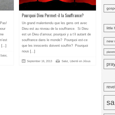
gosp
Pourquoi Dieu Permet-il la Souffrance?
 Pas!
Un grand malentendu que les gens ont avec
littl
pour
Dieu est au niveau de la souffrance. Si Dieu
 ne
est un Dieu d’amour, pourquoi y a t’il autant de
 n’est
souffrance dans le monde? Pourquoi est-ce
new 
z
[...]
que les innocents doivent souffrir? Pourquoi
nous
[...]
planets
,
,
Salut
,
September 16, 2013
Salut
Liberté en Jésus
pra
reve
sa