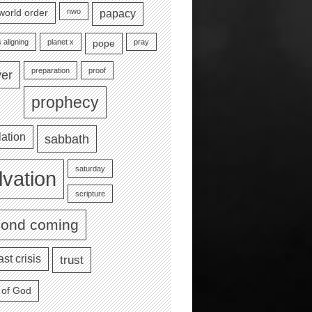
nwo
world order
papacy
 aligning
planet x
pray
pope
preparation
proof
yer
prophecy
lation
sabbath
saturday
lvation
scripture
cond coming
ast crisis
trust
 of God