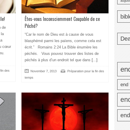
august
bib
le!
Êtes-vous Inconsciemment Coupable de ce
Péché?
n de
 la
“Car le nom de Dieu est à cause de vous
Dea
La
blasphémé parmi les païens, comme cela est
au cœur
écrit.” Romains 2:24 La Bible énumère les
eu.
péchés. Vous pouvez trouver des listes de
péchés à plus d’un endroit tel que dans
[...]
end
 fin des
November 7, 2013
Préparation pour la fin des
temps
end 
en
end